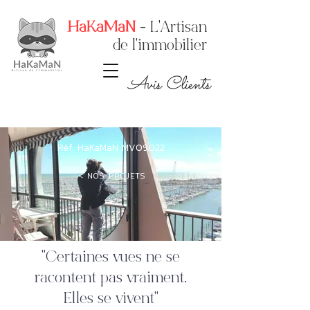
HaKaMaN
- L'Artisan
de l'immobilier
Avis Clients
Réf. HaKaMaN MV09022
< NOS PROJETS
"Certaines vues ne se
racontent pas vraiment.
Elles se vivent"