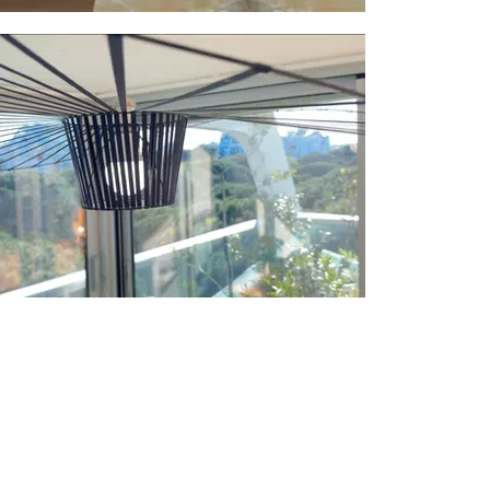
@
HaKaMaN.Artisan.iMMOBiLiER