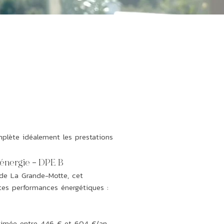
mplète idéalement les prestations
énergie – DPE B
 de La Grande-Motte, cet
tes performances énergétiques :
timée entre 446 € et 604 €/an