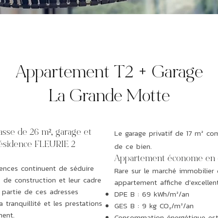
Appartement T2 + Garage
La Grande Motte
Le garage privatif de 17 m² co
sse de 26 m², garage et
Résidence FLEURIE 2
de ce bien.
Appartement économe en 
dences continuent de séduire
Rare sur le marché immobilier
é de construction et leur cadre
appartement affiche d'excellen
t partie de ces adresses
DPE B : 69 kWh/m²/an
 tranquillité et les prestations
GES B : 9 kg CO₂/m²/an
ment.
Consommation énergétique es