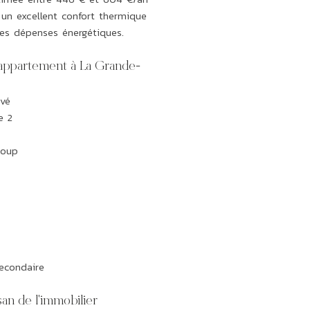
un excellent confort thermique
des dépenses énergétiques.
 appartement à La Grande-
vé
e 2
Loup
secondaire
an de l'immobilier