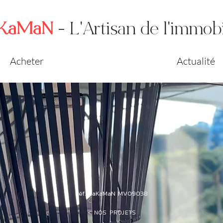
KaMaN
- L'Artisan de l'immobi
Acheter
Actualité
Réf. HaKaMaN MV09038
< NOS PROJETS