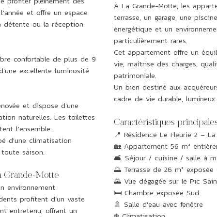
e profiter pleinement des
À La Grande-Motte, les appart
 l'année et offre un espace
terrasse, un garage, une piscin
la détente ou la réception
énergétique et un environneme
particulièrement rares.
Cet appartement offre un équil
bre confortable de plus de 9
vie, maîtrise des charges, qual
d'une excellente luminosité
patrimoniale.
Un bien destiné aux acquéreur
cadre de vie durable, lumineux
énovée et dispose d'une
tion naturelles. Les toilettes
Caractéristiques principale
ent l'ensemble.
📍 Résidence Le Fleurie 2 – L
é d'une climatisation
🏡 Appartement 56 m² entière
 toute saison.
🛋️ Séjour / cuisine / salle à
🌅 Terrasse de 26 m² exposée
La Grande-Motte
🌄 Vue dégagée sur le Pic Sai
'un environnement
🛏️ Chambre exposée Sud
dents profitent d'un vaste
🚿 Salle d'eau avec fenêtre
nt entretenu, offrant un
❄️ Climatisation