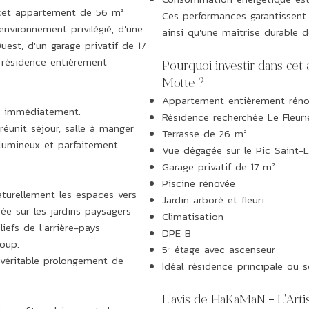
 cet appartement de 56 m²
Ces performances garantissent 
environnement privilégié, d'une
ainsi qu'une maîtrise durable 
est, d'un garage privatif de 17
 résidence entièrement
Pourquoi investir dans cet
Motte ?
Appartement entièrement réno
nt immédiatement.
Résidence recherchée Le Fleuri
éunit séjour, salle à manger
Terrasse de 26 m²
 lumineux et parfaitement
Vue dégagée sur le Pic Saint-
Garage privatif de 17 m²
Piscine rénovée
aturellement les espaces vers
Jardin arboré et fleuri
gée sur les jardins paysagers
Climatisation
liefs de l'arrière-pays
DPE B
Loup.
5ᵉ étage avec ascenseur
 véritable prolongement de
Idéal résidence principale ou 
L'avis de HaKaMaN – L'Artis