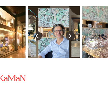
KaMaN
- L'Artisan de l'immobi
À PROPOS
ACHETER
SERVICES
The BLOG