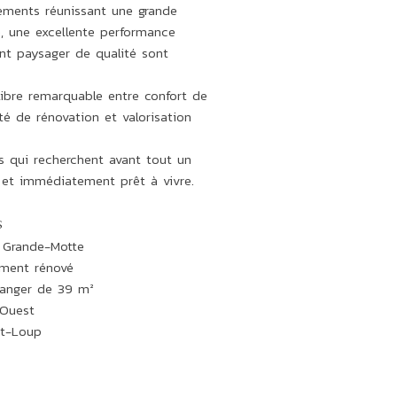
ements réunissant une grande
e, une excellente performance
nt paysager de qualité sont
ibre remarquable entre confort de
ité de rénovation et valorisation
s qui recherchent avant tout un
 et immédiatement prêt à vivre.
s
a Grande-Motte
ment rénové
 manger de 39 m²
 Ouest
nt-Loup