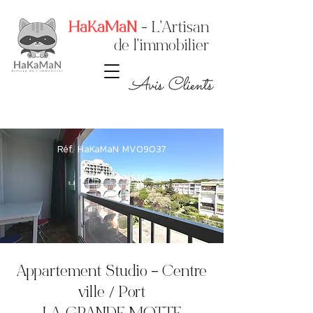
HaKaMaN
- L'Artisan
de l'immobilier
Avis Clients
Réf. HaKaMaN MV09037
< NOS PROJETS
Appartement Studio – Centre
ville / Port