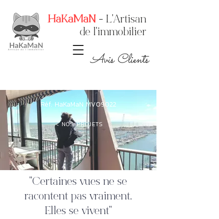
HaKaMaN
- L'Artisan
de l'immobilier
Avis Clients
Réf. HaKaMaN MV09022
< NOS PROJETS
"Certaines vues ne se
racontent pas vraiment.
Elles se vivent"