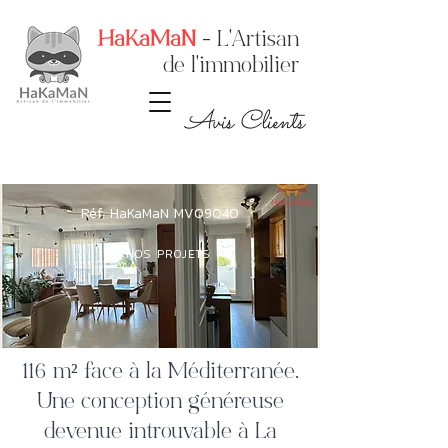
HaKaMaN
- L'Artisan
de l'immobilier
Avis Clients
Réf. HaKaMaN MV09040
< NOS PROJETS
116 m² face à la Méditerranée.
Une conception généreuse
devenue introuvable à La