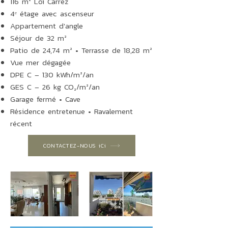
116 m² Loi Carrez
4ᵉ étage avec ascenseur
Appartement d'angle
Séjour de 32 m²
Patio de 24,74 m² • Terrasse de 18,28 m²
Vue mer dégagée
DPE C – 130 kWh/m²/an
GES C – 26 kg CO₂/m²/an
Garage fermé • Cave
Résidence entretenue • Ravalement
récent
CONTACTEZ-NOUS iCi